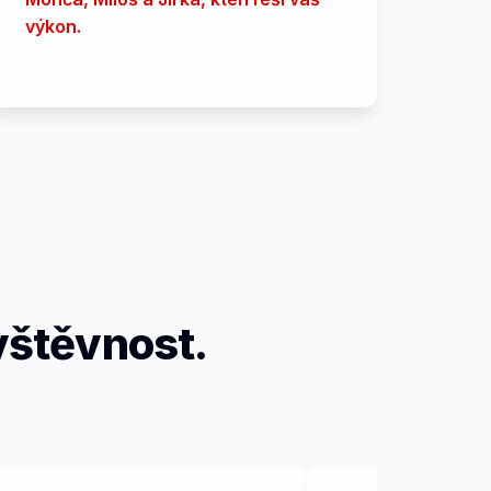
výkon.
vštěvnost.