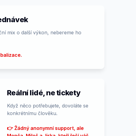
jednávek
ční mix o další výkon, nebereme ho
ibalizace.
Reální lidé, ne tickety
Když něco potřebujete, dovoláte se
konkrétnímu člověku.
👉 Žádný anonymní support, ale
Monča, Miloš a Jirka, kteří řeší váš