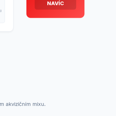
NAVÍC
ě)
em akvizičním mixu.