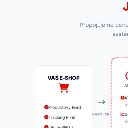
Propojujeme ceno
systé
VÁŠ E-SHOP
A
V
a
Produktový feed
D
NAPOJENÍ
Tracking Pixel
p
Cílové PNO a