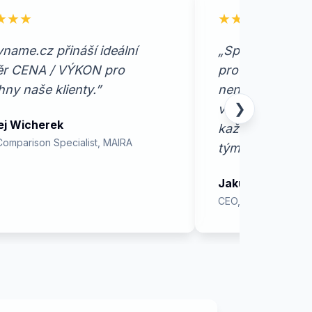
★★★
★★★★★
name.cz přináší ideální
„Spolupráce se
r CENA / VÝKON pro
pro nás časově
ny naše klienty.”
nenáročná. Celý
❯
víceméně sám b
ej Wicherek
každodenního 
Comparison Specialist, MAIRA
týmu.”
Jakub Koutný
CEO, Dezishop