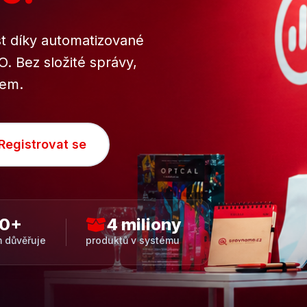
 díky automatizované
. Bez složité správy,
tem.
Registrovat se
00+
4 miliony
 důvěřuje
produktů v systému