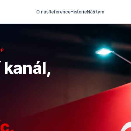
O nás
Reference
Historie
Náš tým
UP
 kanál,
c.