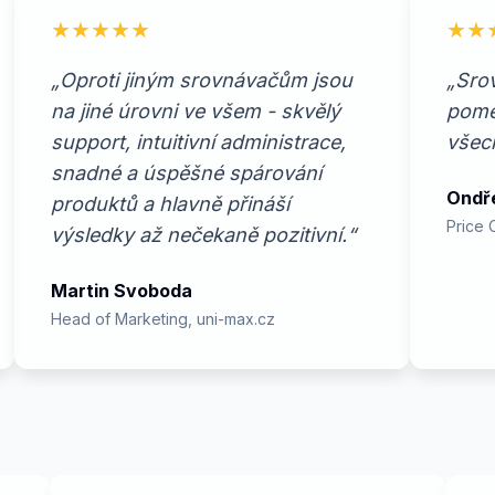
★★★★★
★★
„Oproti jiným srovnávačům jsou
„Srov
na jiné úrovni ve všem - skvělý
pomě
support, intuitivní administrace,
všech
snadné a úspěšné spárování
Ondř
produktů a hlavně přináší
Price 
výsledky až nečekaně pozitivní.“
Martin Svoboda
Head of Marketing, uni-max.cz