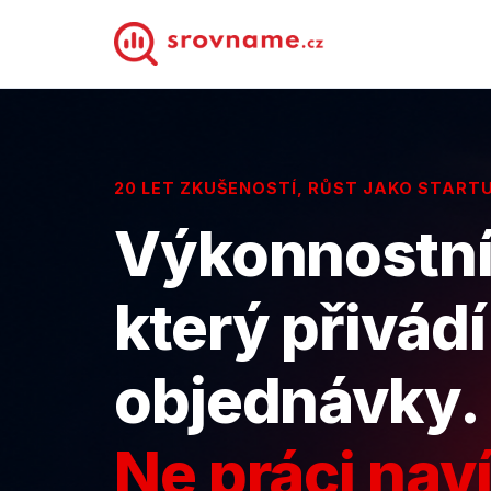
20 LET ZKUŠENOSTÍ, RŮST JAKO START
Výkonnostní
který přivádí
objednávky.
Ne práci naví