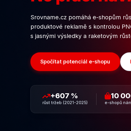
Srovname.cz pomáhá e-shopům růst
produktové reklamě s kontrolou PNO
s jasnými výsledky a raketovým růs
Spočítat potenciál e-shopu
+607 %
10 0
růst tržeb (2021-2025)
e-shopů nám