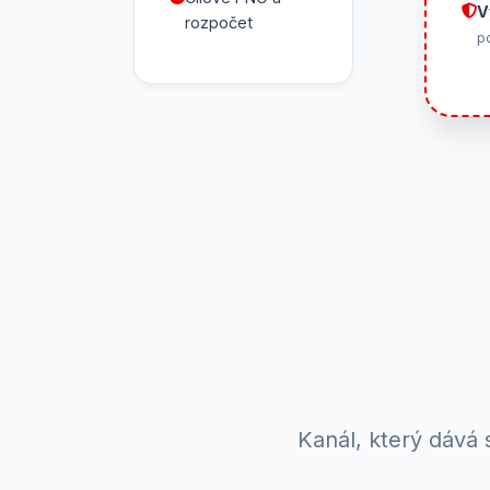
V
rozpočet
p
Kanál, který dává 