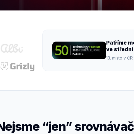
Patříme me
ve středn
13. místo v ČR
Nejsme “jen” srovnávač