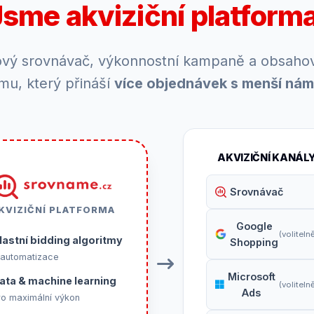
Jsme akviziční platforma
vý srovnávač, výkonnostní kampaně a obsahov
mu, který přináší
více objednávek s menší ná
AKVIZIČNÍ KANÁL
Srovnávač
KVIZIČNÍ PLATFORMA
Google
(voliteln
lastní bidding algoritmy
Shopping
 automatizace
Microsoft
ata & machine learning
(voliteln
Ads
ro maximální výkon