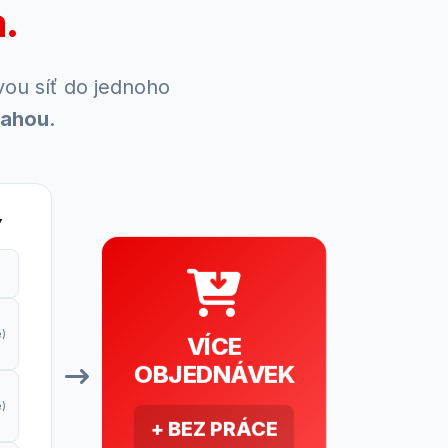
.
ou síť do jednoho
mahou
.
Y
VÍCE
ě)
OBJEDNÁVEK
ě)
+ BEZ PRÁCE