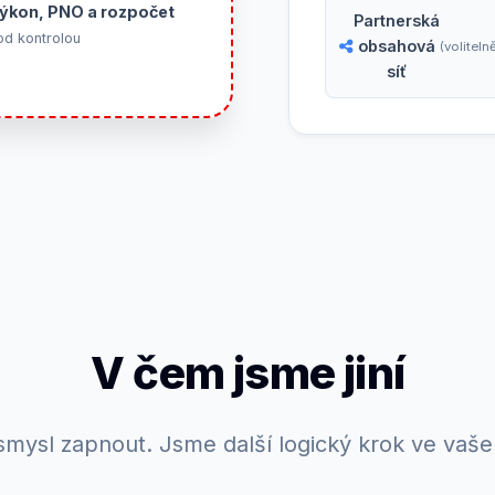
ýkon, PNO a rozpočet
Partnerská
od kontrolou
obsahová
(voliteln
síť
V čem jsme jiní
smysl zapnout. Jsme další logický krok ve vaš